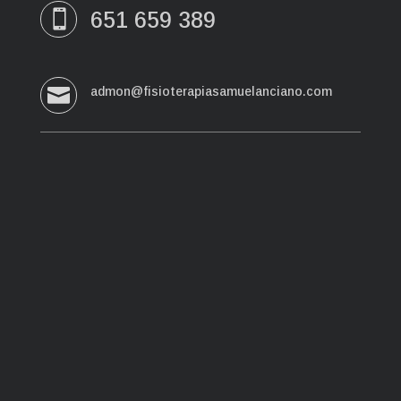
651 659 389


admon@fisioterapiasamuelanciano.com