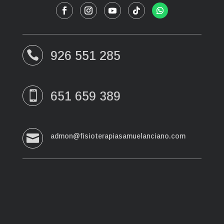
926 551 285

651 659 389


admon@fisioterapiasamuelanciano.com