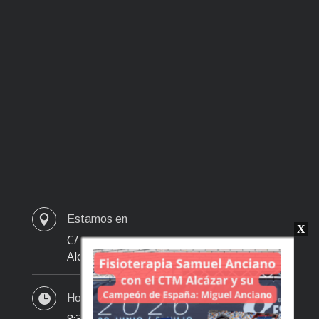

Estamos en
C/ Juan Bautista Concepción, 12
Alcázar de San Juan

Horario