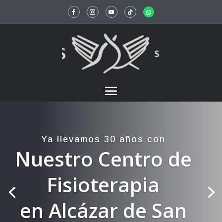
Ya llevamos 30 años con
Nuestro Centro de
Fisioterapia
en Alcázar de San