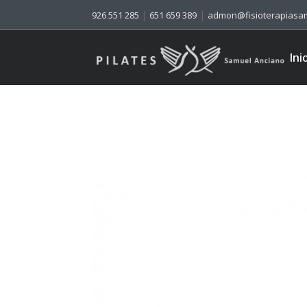
|
|
926 551 285
651 659 389
admon@fisioterapiasa
Ini