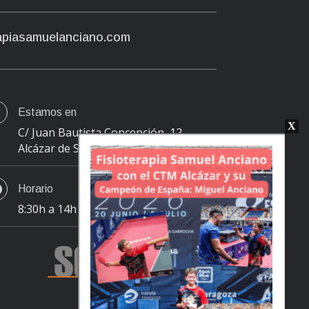
apiasamuelanciano.com

Estamos en
C/ Juan Bautista Concepción, 12
Alcázar de San Juan

Horario
8:30h a 14h | 15:30h 18:30h