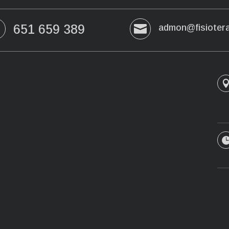
651 659 389


admon@fisioter