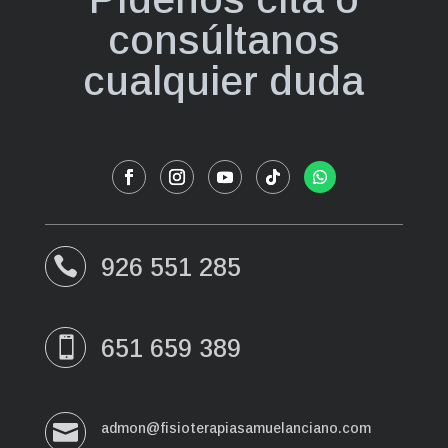
consúltanos
cualquier duda
926 551 285

651 659 389


admon@fisioterapiasamuelanciano.com