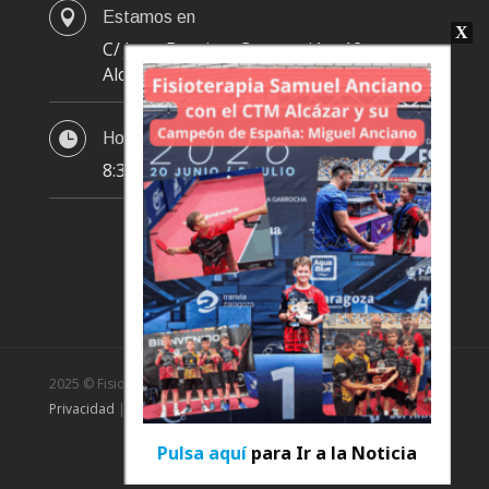

Estamos en
C/ Juan Bautista Concepción, 12
Alcázar de San Juan

Horario
8:30h a 14h | 15:30h 18:30h
2025 © Fisioterapia Samuel Anciano |
Aviso Legal
|
Política de
Privacidad
|
Política de Cookies
Pulsa aquí
para Ir a la Noticia
Diseño
DaContenidos